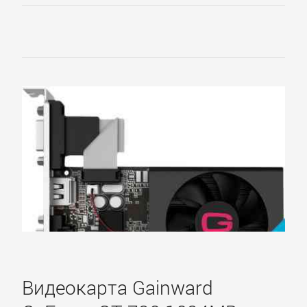
Creative
D-
computer
Defender
Digitus
Dynamode
Gembird
Видеокарта Gainward
Genius