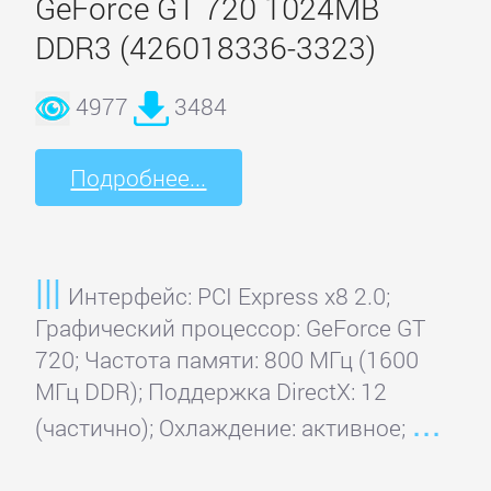
GeForce GT 720 1024MB
DDR3 (426018336-3323)
Orient
4977
3484
ST
Lab
Подробнее...
Suba
Интерфейс: PCI Express x8 2.0;
Techsolo
Графический процессор: GeForce GT
720; Частота памяти: 800 МГц (1600
МГц DDR); Поддержка DirectX: 12
Terratec
(частично); Охлаждение: активное;
VIA