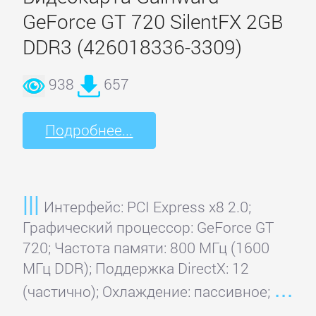
GeForce GT 720 SilentFX 2GB
Compro
DDR3 (426018336-3309)
938
657
Digitus
Подробнее...
Digma
EasyCap
Интерфейс: PCI Express x8 2.0;
Графический процессор: GeForce GT
Gigabyte
720; Частота памяти: 800 МГц (1600
МГц DDR); Поддержка DirectX: 12
iconBIT
(частично); Охлаждение: пассивное;