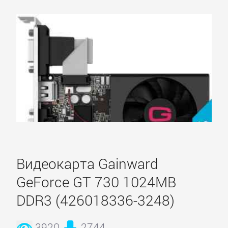
Видеокарта Gainward
GeForce GT 730 1024MB
DDR3 (426018336-3248)
Главное
3920
2744