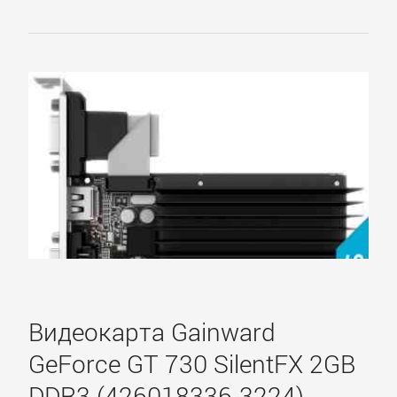
HIS
HP
Inno3D
Jetway
KFA2
Leadtek
Видеокарта Gainward
GeForce GT 730 SilentFX 2GB
Manli
DDR3 (426018336-3224)