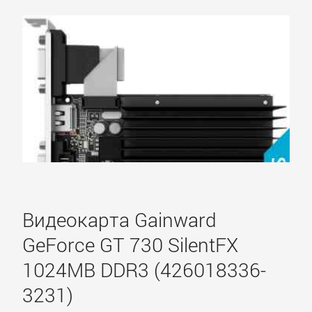
Albatron
AMD
ASUS
Axle
BIOSTAR
Видеокарта Gainward
GeForce GT 730 SilentFX
Club
1024MB DDR3 (426018336-
3D
3231)