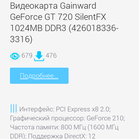
Видеокарта Gainward
Simpatio
GeForce GT 720 SilentFX
1024MB DDR3 (426018336-
Витязь
3316)
679
476
Подробнее...
Интерфейс: PCI Express x8 2.0;
Графический процессор: GeForce 210;
Частота памяти: 800 МГц (1600 МГц
DDR); Поддержка DirectX: 12