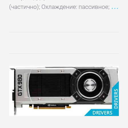
(частично); Охлаждение: пассивное;