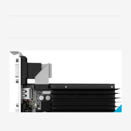
Intex
KWorld
Leadtek
MSI
PCTV
Pinnacle
Prolink