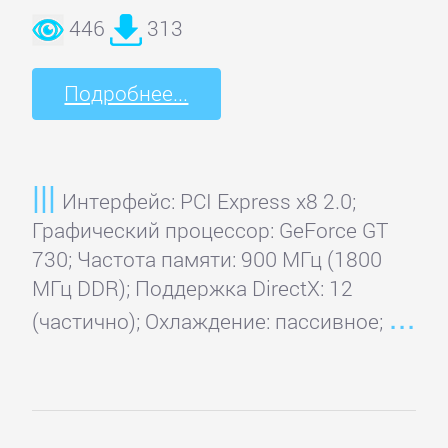
EliteGroup
446
313
EVGA
Подробнее...
Force3D
Интерфейс: PCI Express x8 2.0;
Foxconn
Графический процессор: GeForce GT
730; Частота памяти: 900 МГц (1800
Gainward
МГц DDR); Поддержка DirectX: 12
(частично); Охлаждение: пассивное;
Galaxy
Gigabyte