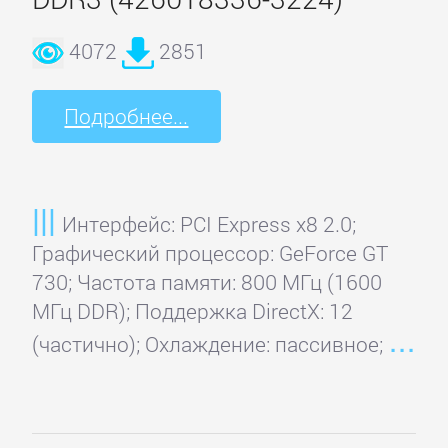
MSI
4072
2851
Palit
Подробнее...
Pegatron
Интерфейс: PCI Express x8 2.0;
PNY
Графический процессор: GeForce GT
730; Частота памяти: 800 МГц (1600
Point
МГц DDR); Поддержка DirectX: 12
of
(частично); Охлаждение: пассивное;
View
PowerColor