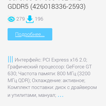
EliteGroup
GDDR5 (426018336-2593)
EVGA
279
196
Force3D
Подробнее...
Foxconn
Интерфейс: PCI Express x16 2.0;
Gainward
Графический процессор: GeForce GT
630; Частота памяти: 800 МГц (3200
МГц QDR); Охлаждение: активное;
Galaxy
Комплект поставки: диск с драйвером
и утилитами, мануал;
Gigabyte