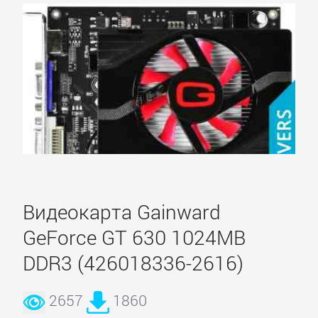
Видеокарта Gainward
GeForce GT 630 1024MB
DDR3 (426018336-2616)
2657
1860