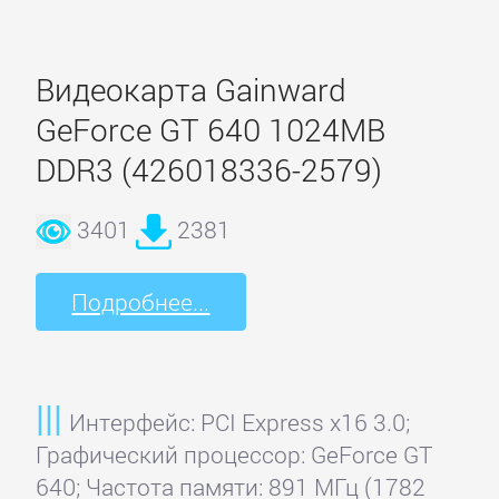
Orient
Видеокарта Gainward
GeForce GT 640 1024MB
ST
DDR3 (426018336-2579)
Lab
3401
2381
Suba
Подробнее...
Techsolo
Terratec
Интерфейс: PCI Express x16 3.0;
Графический процессор: GeForce GT
VIA
640; Частота памяти: 891 МГц (1782