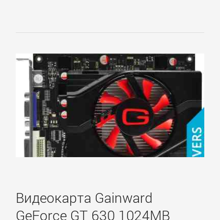
Albatron
AMD
ASUS
Axle
BIOSTAR
Club
3D
Видеокарта Gainward
GeForce GT 630 1024MB