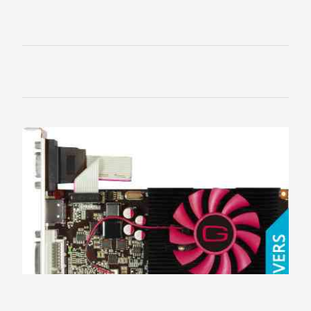
Sapphire
SPARKLE
VTX3D
XFX
ZOTAC
ЗВУКОВЫЕ
КАРТЫ