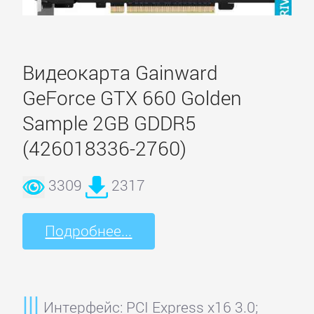
Compro
Видеокарта Gainward
Digitus
GeForce GTX 660 Golden
Sample 2GB GDDR5
Digma
(426018336-2760)
EasyCap
3309
2317
Gigabyte
Подробнее...
iconBIT
Интерфейс: PCI Express x16 3.0;