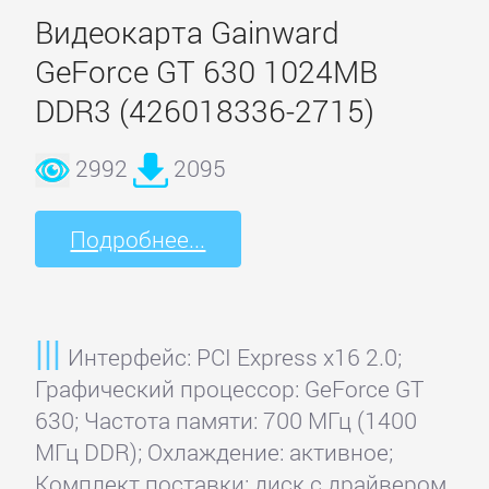
Видеокарта Gainward
4World
GeForce GT 630 1024MB
DDR3 (426018336-2715)
A4Tech
2992
2095
ASUS
Подробнее...
Audiotrak
Black
Интерфейс: PCI Express x16 2.0;
Warrior
Графический процессор: GeForce GT
630; Частота памяти: 700 МГц (1400
Cmedia
МГц DDR); Охлаждение: активное;
Комплект поставки: диск с драйвером