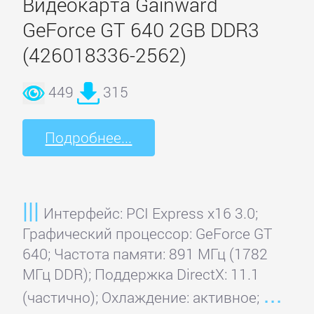
Видеокарта Gainward
GeForce GT 640 2GB DDR3
MSI
(426018336-2562)
Palit
449
315
Pegatron
Подробнее...
PNY
Интерфейс: PCI Express x16 3.0;
Point
Графический процессор: GeForce GT
of
640; Частота памяти: 891 МГц (1782
View
МГц DDR); Поддержка DirectX: 11.1
(частично); Охлаждение: активное;
PowerColor