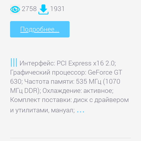
2758
1931
Главная
Подробнее...
Регистрация
Вход
Интерфейс: PCI Express x16 2.0;
Графический процессор: GeForce GT
Контакты
630; Частота памяти: 535 МГц (1070
МГц DDR); Охлаждение: активное;
Карта
Комплект поставки: диск с драйвером
сайта
и утилитами, мануал;
ВИДЕОКАРТЫ