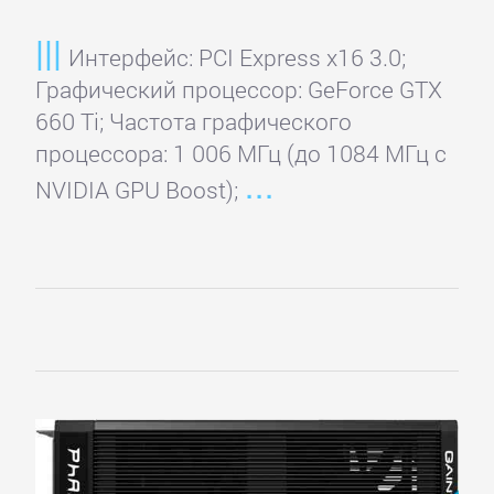
Интерфейс: PCI Express x16 3.0;
Графический процессор: GeForce GTX
660 Ti; Частота графического
процессора: 1 006 МГц (до 1084 МГц с
NVIDIA GPU Boost);