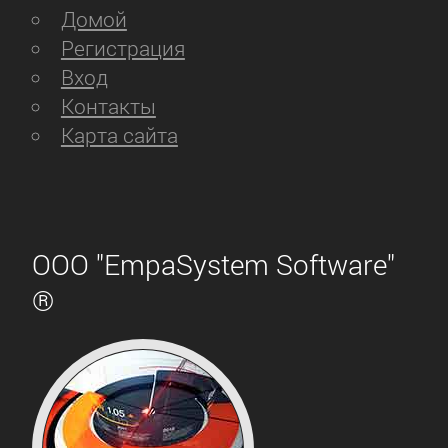
Домой
ЗВУКОВЫЕ
Регистрация
КАРТЫ
Вход
Контакты
Карта сайта
4World
A4Tech
ООО "EmpaSystem Software"
ASUS
®
Audiotrak
Black
Warrior