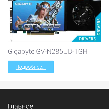
View
PowerColor
Sapphire
Gigabyte GV-N285UD-1GH
SPARKLE
Подробнее...
VTX3D
XFX
ZOTAC
Главное