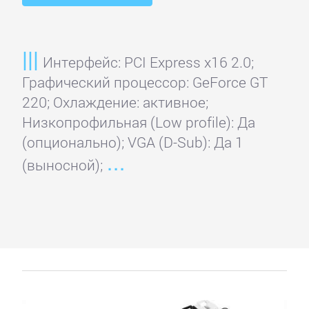
Club
3D
Интерфейс: PCI Express x16 2.0;
EliteGroup
Графический процессор: GeForce GT
220; Охлаждение: активное;
Низкопрофильная (Low profile): Да
EVGA
(опционально); VGA (D-Sub): Да 1
(выносной);
Force3D
Foxconn
Gainward