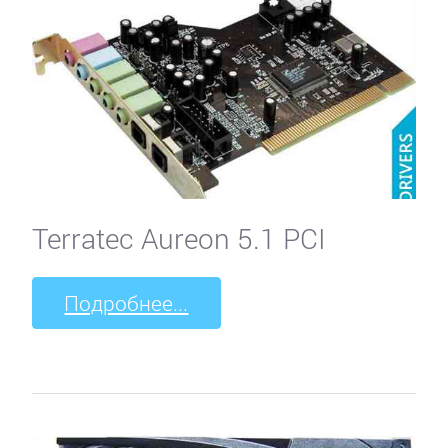
Galaxy
Gigabyte
HIS
HP
Terratec Aureon 5.1 PCI
Inno3D
Подробнее...
Jetway
KFA2