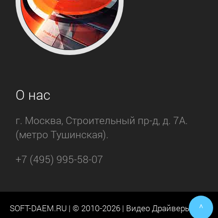
Cmedia
Creative
О нас
D-
computer
г. Москва, Строительный пр-д, д. 7А.
(метро Тушинская).
Defender
+7 (495) 995-58-07
Digitus
Dynamode
^
SOFT-DAEM.RU | © 2010-2026 | Видео Драйверы