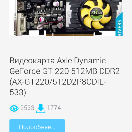
сайта
ВИДЕОКАРТЫ
Albatron
Видеокарта Axle Dynamic
AMD
GeForce GT 220 512MB DDR2
ASUS
(AX-GT220/512D2P8CDIL-
533)
Axle
2533
1774
BIOSTAR
Подробнее...