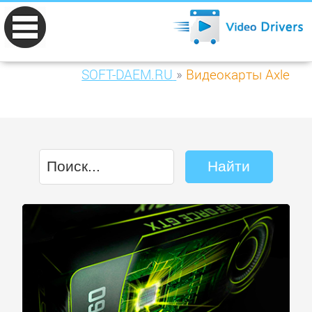
SOFT-DAEM.RU
»
Видеокарты Axle