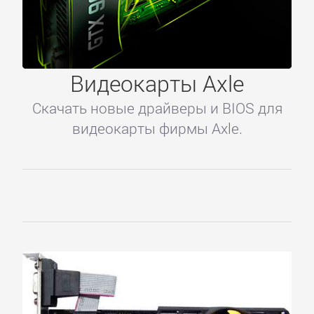
Главное
Видеокарты Axle
Скачать новые драйверы и BIOS для
Главная
видеокарты фирмы Axle.
Регистрация
Вход
Контакты
Карта