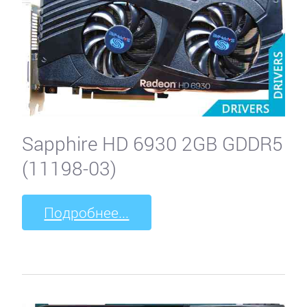
Leadtek
Manli
MSI
Sapphire HD 6930 2GB GDDR5
Palit
(11198-03)
Pegatron
Подробнее...
PNY
Point
of