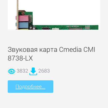
Карта
сайта
ВИДЕОКАРТЫ
Звуковая карта Cmedia CMI
Albatron
8738-LX
AMD
3832
2683
ASUS
Подробнее...
Axle