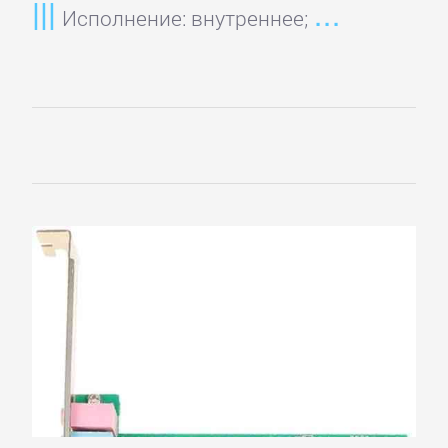
Исполнение: внутреннее;
BIOSTAR
Club
3D
EliteGroup
EVGA
Force3D
Foxconn