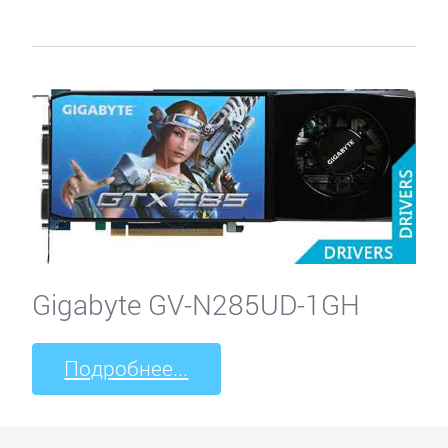
ZOTAC
ЗВУКОВЫЕ
КАРТЫ
4World
A4Tech
Gigabyte GV-N285UD-1GH
ASUS
Подробнее...
Audiotrak