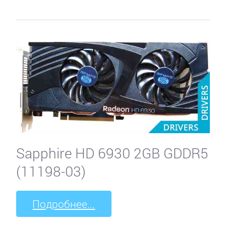
Point
of
View
PowerColor
Sapphire
SPARKLE
Sapphire HD 6930 2GB GDDR5
(11198-03)
VTX3D
Подробнее...
XFX