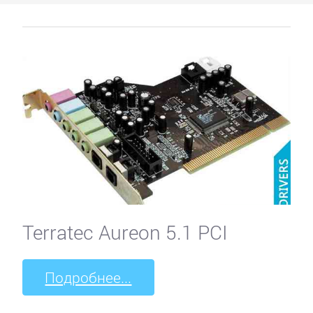
KFA2
Leadtek
Manli
MSI
Palit
Terratec Aureon 5.1 PCI
Pegatron
Подробнее...
PNY