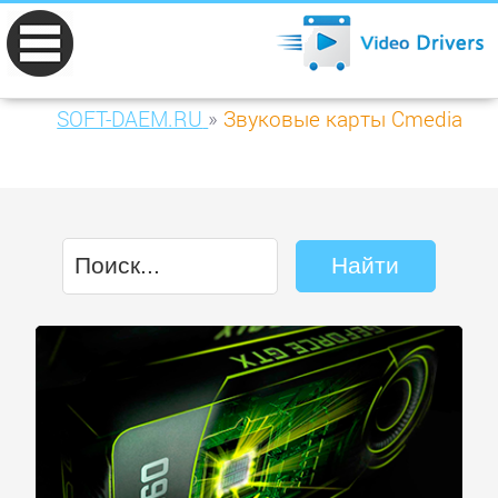
SOFT-DAEM.RU
»
Звуковые карты Cmedia