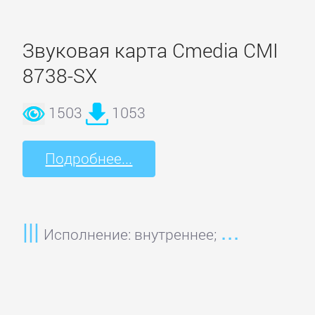
Gainward
Galaxy
Звуковая карта Cmedia CMI
8738-SX
Gigabyte
1503
1053
HIS
Подробнее...
HP
Inno3D
Исполнение: внутреннее;
Jetway