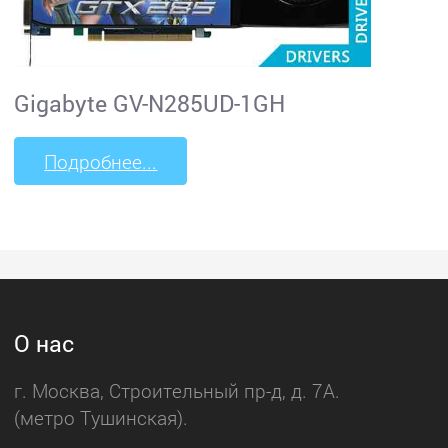
Gigabyte GV-N285UD-1GH
Подробнее...
О нас
г. Москва, Строительный пр-д, д. 7А.
(метро Тушинская).