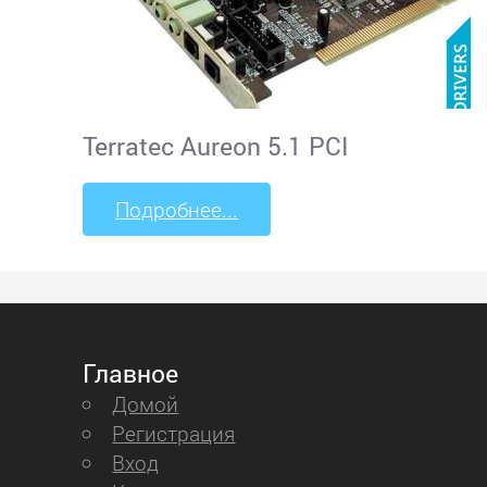
Jetway
KFA2
Terratec Aureon 5.1 PCI
Leadtek
Подробнее...
Manli
MSI
Palit
Главное
Домой
Pegatron
Регистрация
Вход