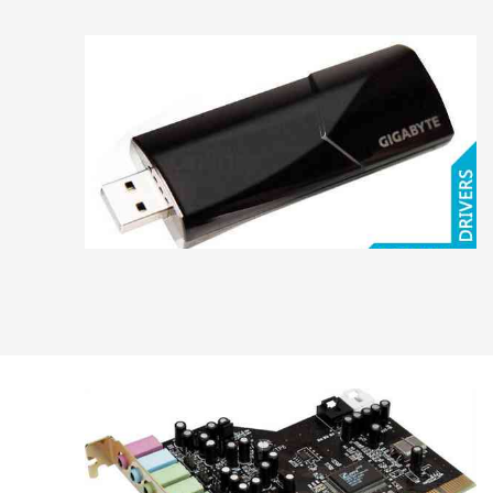
Foxconn
Gainward
Galaxy
Gigabyte
HIS
HP
Inno3D