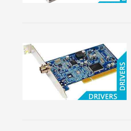
ASUS
Axle
BIOSTAR
Club
3D
EliteGroup
EVGA
Force3D