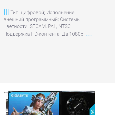
Тип: цифровой; Исполнение:
внешний программный; Системы
цветности: SECAM, PAL, NTSC;
Поддержка HD-контента: Да 1080p;