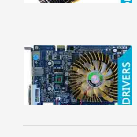
сайта
ВИДЕОКАРТЫ
Albatron
AMD
ASUS
Axle
BIOSTAR