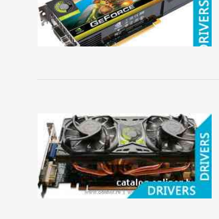
A4Tech
ASUS
Audiotrak
Black
Warrior
Cmedia
Creative
D-