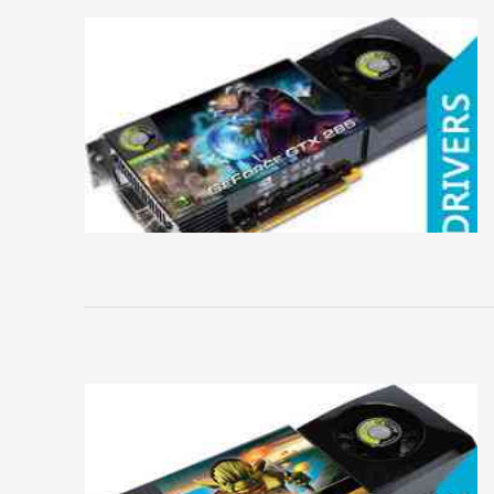
Sapphire
SPARKLE
VTX3D
XFX
ZOTAC
ЗВУКОВЫЕ
КАРТЫ
4World