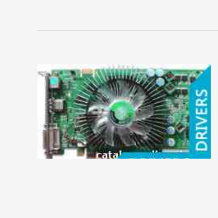
MSI
Palit
Pegatron
PNY
Point
of
View
PowerColor