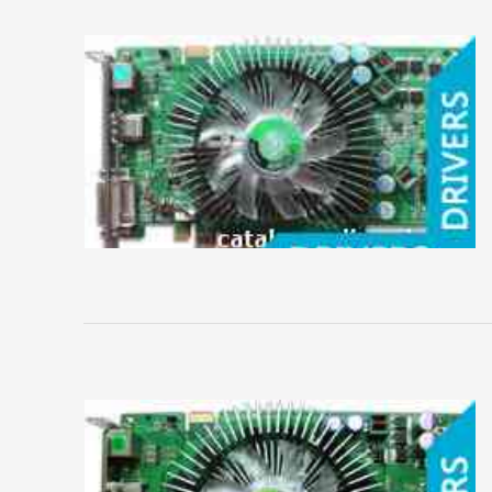
Club
3D
EliteGroup
EVGA
Force3D
Foxconn
Gainward
Galaxy