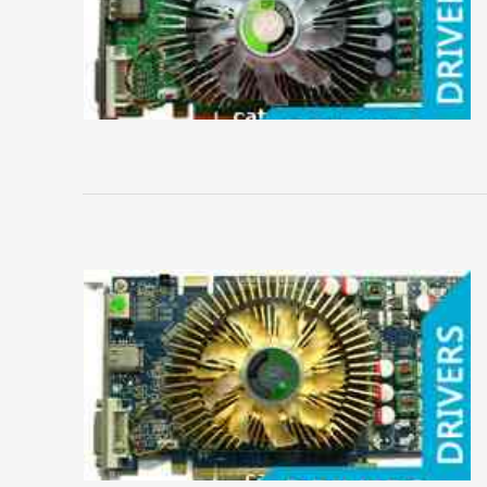
Gigabyte
HIS
HP
Inno3D
Jetway
KFA2
Leadtek
Manli