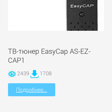
Карта
сайта
ВИДЕОКАРТЫ
ТВ-тюнер EasyCap AS-EZ-
Albatron
CAP1
AMD
2439
1708
ASUS
Подробнее...
Axle