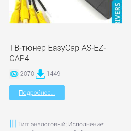
Gainward
Galaxy
Gigabyte
ТВ-тюнер EasyCap AS-EZ-
CAP4
HIS
2070
1449
HP
Подробнее...
Inno3D
Jetway
Тип: аналоговый; Исполнение: