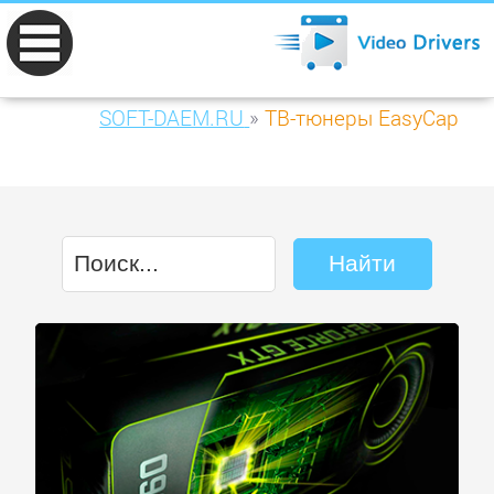
SOFT-DAEM.RU
»
ТВ-тюнеры EasyCap