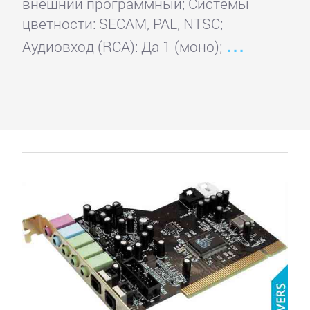
внешний программный; Системы
цветности: SECAM, PAL, NTSC;
KFA2
Аудиовход (RCA): Да 1 (моно);
Leadtek
Manli
MSI
Palit
Pegatron
PNY