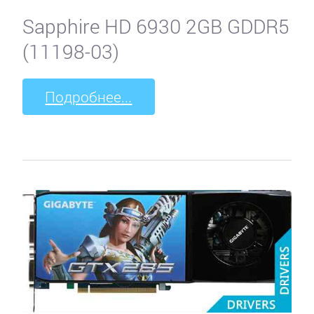
Sapphire HD 6930 2GB GDDR5
ZOTAC
(11198-03)
ЗВУКОВЫЕ
Подробнее...
КАРТЫ
4World
A4Tech
ASUS
Audiotrak