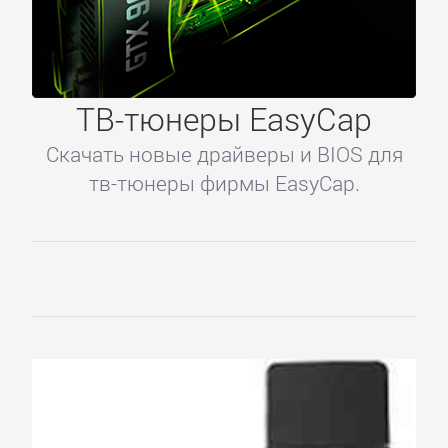
ТВ-тюнеры EasyCap
Скачать новые драйверы и BIOS для
Главное
тв-тюнеры фирмы EasyCap.
Главная
Регистрация
Вход
Контакты