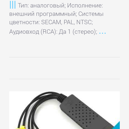
Тип: аналоговый; Исполнение:
BIOSTAR
внешний программный; Системы
цветности: SECAM, PAL, NTSC;
Club
Аудиовход (RCA): Да 1 (стерео);
3D
EliteGroup
EVGA
Force3D
Foxconn