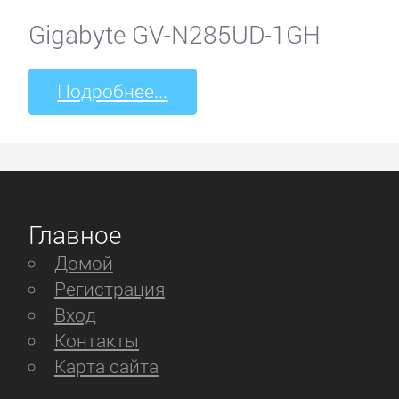
Gigabyte GV-N285UD-1GH
Black
Warrior
Подробнее...
Cmedia
Creative
Главное
D-
Домой
computer
Регистрация
Вход
Defender
Контакты
Карта сайта
Digitus