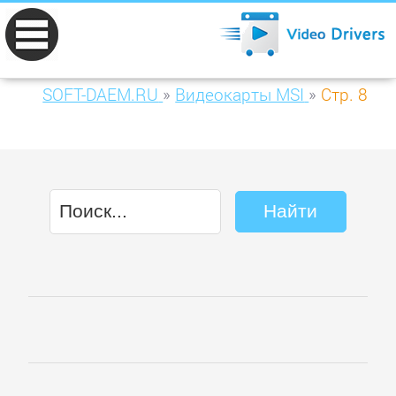
SOFT-DAEM.RU
»
Видеокарты MSI
»
Стр. 8