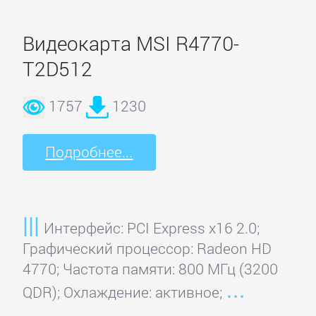
Sapphire
Видеокарта MSI R4770-
T2D512
SPARKLE
1757
1230
VTX3D
Подробнее...
XFX
ZOTAC
Интерфейс: PCI Express x16 2.0;
Графический процессор: Radeon HD
ЗВУКОВЫЕ
4770; Частота памяти: 800 МГц (3200
КАРТЫ
QDR); Охлаждение: активное;