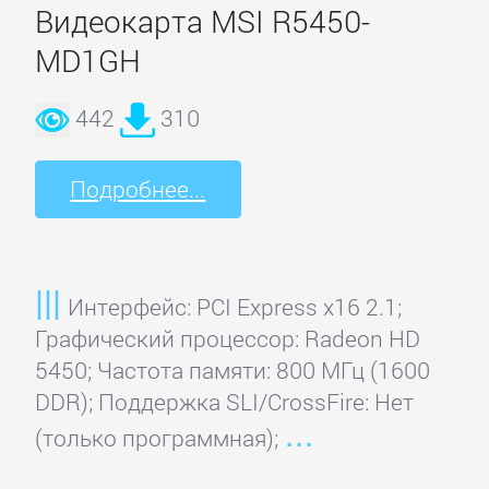
Видеокарта MSI R5450-
Creative
MD1GH
D-
442
310
computer
Подробнее...
Defender
Digitus
Интерфейс: PCI Express x16 2.1;
Графический процессор: Radeon HD
Dynamode
5450; Частота памяти: 800 МГц (1600
DDR); Поддержка SLI/CrossFire: Нет
Gembird
(только программная);
Genius