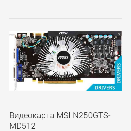
Compro
Digitus
Digma
EasyCap
Gigabyte
Видеокарта MSI N250GTS-
iconBIT
MD512