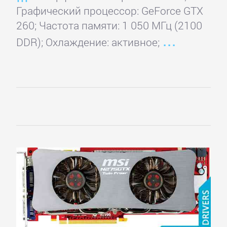
EliteGroup
Графический процессор: GeForce GTX
260; Частота памяти: 1 050 МГц (2100
EVGA
DDR); Охлаждение: активное;
Force3D
Foxconn
Gainward
Galaxy
Gigabyte