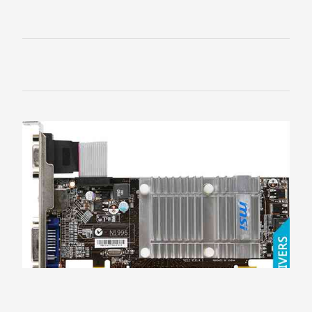
4World
A4Tech
ASUS
Audiotrak
Black
Warrior
Cmedia