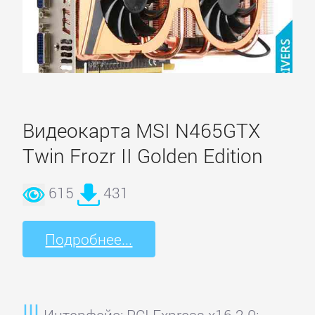
Видеокарта MSI N465GTX
Twin Frozr II Golden Edition
615
431
Подробнее...
Интерфейс: PCI Express x16 2.0;