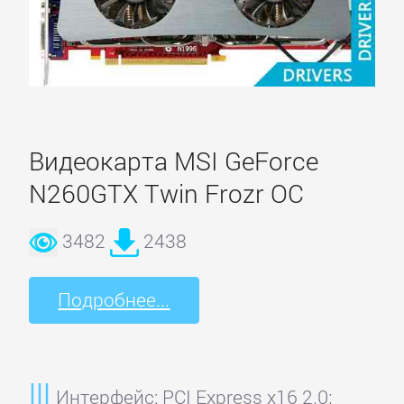
Albatron
AMD
ASUS
Видеокарта MSI GeForce
N260GTX Twin Frozr OC
Axle
3482
2438
BIOSTAR
Подробнее...
Club
3D
Интерфейс: PCI Express x16 2.0;