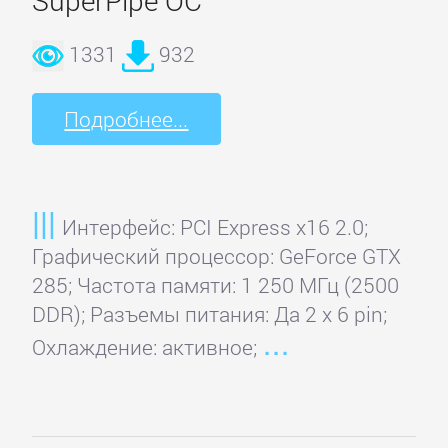
SuperPipe OC
ТВ-
1331
932
ТЮНЕРЫ
Подробнее...
Acorp
ADS
Интерфейс: PCI Express x16 2.0;
Tech
Графический процессор: GeForce GTX
285; Частота памяти: 1 250 МГц (2500
ASUS
DDR); Разъемы питания: Да 2 x 6 pin;
Охлаждение: активное;
AverMedia
Beholder