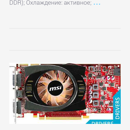
DDR); Охлаждение: активное;
MSI
Palit
Pegatron
PNY
Point
of
View
PowerColor