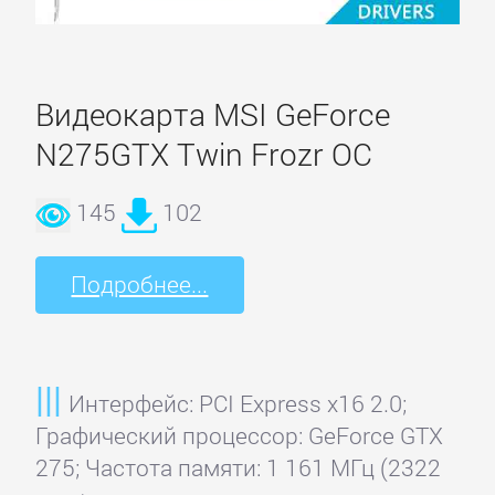
HIS
HP
Видеокарта MSI GeForce
N275GTX Twin Frozr OC
Inno3D
145
102
Jetway
Подробнее...
KFA2
Leadtek
Интерфейс: PCI Express x16 2.0;
Графический процессор: GeForce GTX
275; Частота памяти: 1 161 МГц (2322
Manli