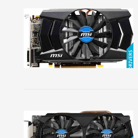
3D
EliteGroup
EVGA
Force3D
Foxconn
Gainward
Galaxy
Gigabyte