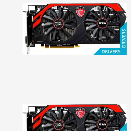
Sapphire
SPARKLE
VTX3D
XFX
ZOTAC
ЗВУКОВЫЕ
КАРТЫ
4World