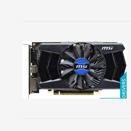
сайта
ВИДЕОКАРТЫ
Albatron
AMD
ASUS
Axle
BIOSTAR
Club