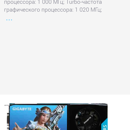
процессора: 1 000 МГц; Turbo-частота
графического процессора: 1 020 МГц;