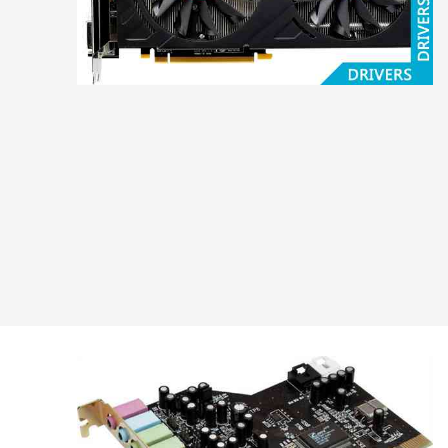
A4Tech
ASUS
Audiotrak
Black
Warrior
Cmedia
Creative
D-