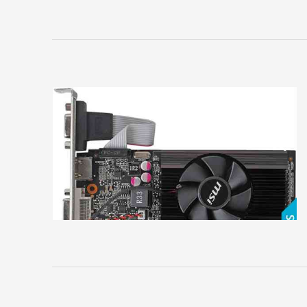
MSI
Palit
Pegatron
PNY
Point
of
View
PowerColor