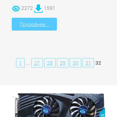
2272
1591
Подробнее...
1
...
27
28
29
30
31
32