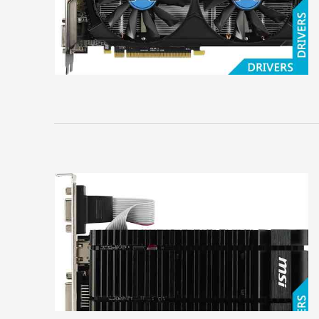
HIS
HP
Inno3D
Jetway
KFA2
Leadtek
Manli