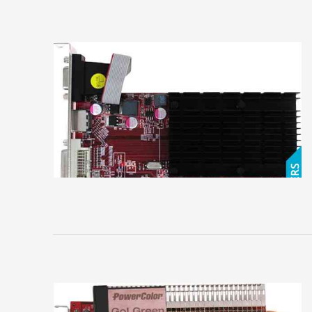
Sapphire
SPARKLE
VTX3D
XFX
ZOTAC
ЗВУКОВЫЕ
КАРТЫ
4World