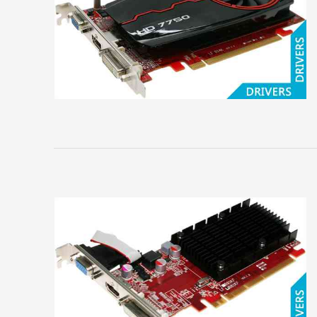
Gigabyte
HIS
HP
Inno3D
Jetway
KFA2
Leadtek
Manli