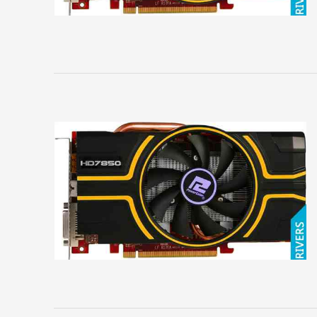
сайта
ВИДЕОКАРТЫ
Albatron
AMD
ASUS
Axle
BIOSTAR