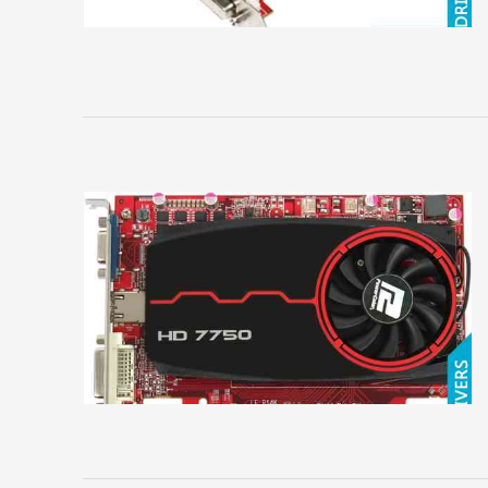
MSI
Palit
Pegatron
PNY
Point
of
View
PowerColor