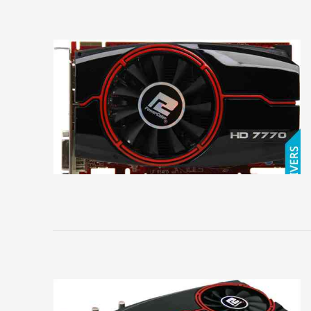
Club
3D
EliteGroup
EVGA
Force3D
Foxconn
Gainward
Galaxy