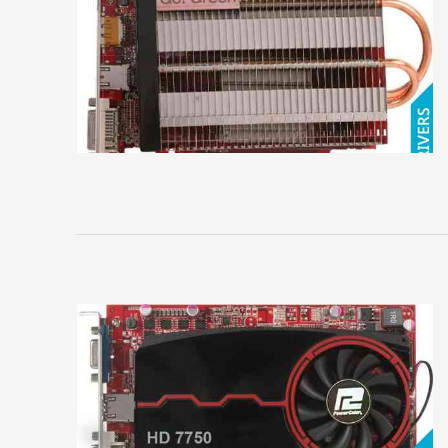
A4Tech
ASUS
Audiotrak
Black
Warrior
Cmedia
Creative
D-