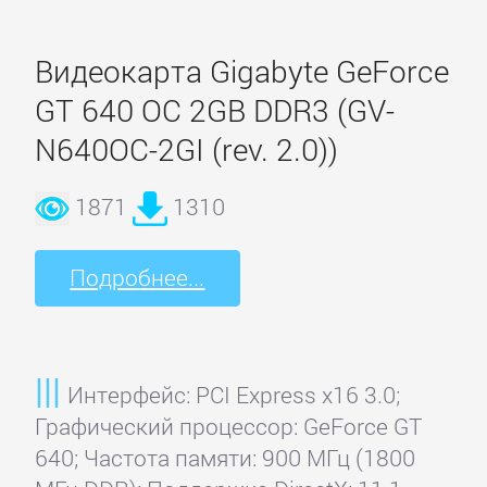
Видеокарта Gigabyte GeForce
Orient
GT 640 OC 2GB DDR3 (GV-
ST
N640OC-2GI (rev. 2.0))
Lab
1871
1310
Suba
Подробнее...
Techsolo
Terratec
Интерфейс: PCI Express x16 3.0;
Графический процессор: GeForce GT
640; Частота памяти: 900 МГц (1800
VIA