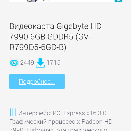
Compro
Видеокарта Gigabyte HD
7990 6GB GDDR5 (GV-
Digitus
R799D5-6GD-B)
Digma
2449
1715
EasyCap
Подробнее...
Gigabyte
Интерфейс: PCI Express x16 3.0;
iconBIT
Графический процессор: Radeon HD
7990; Turbo-частота графического