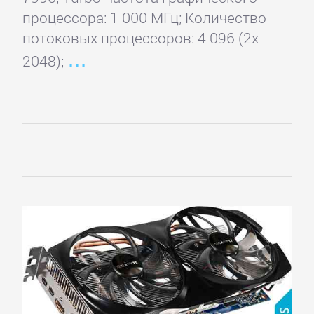
Intex
процессора: 1 000 МГц; Количество
потоковых процессоров: 4 096 (2x
KWorld
2048);
Leadtek
MSI
PCTV
Pinnacle
Prolink