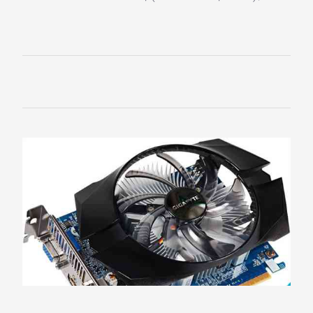
Sapphire
SPARKLE
VTX3D
XFX
ZOTAC
ЗВУКОВЫЕ
КАРТЫ