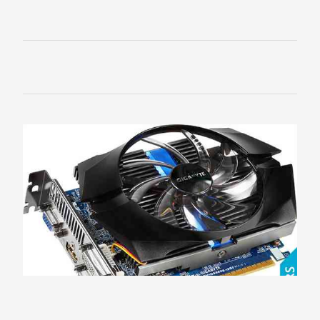
HIS
HP
Inno3D
Jetway
KFA2
Leadtek
Manli