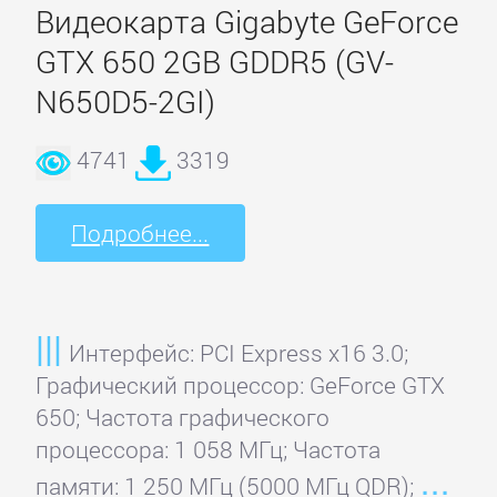
Видеокарта Gigabyte GeForce
MSI
GTX 650 2GB GDDR5 (GV-
N650D5-2GI)
Palit
4741
3319
Pegatron
Подробнее...
PNY
Point
Интерфейс: PCI Express x16 3.0;
of
Графический процессор: GeForce GTX
View
650; Частота графического
процессора: 1 058 МГц; Частота
PowerColor
памяти: 1 250 МГц (5000 МГц QDR);