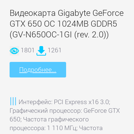
Видеокарта Gigabyte GeForce
4World
GTX 650 OC 1024MB GDDR5
A4Tech
(GV-N650OC-1GI (rev. 2.0))
1801
1261
ASUS
Подробнее...
Audiotrak
Black
Warrior
Интерфейс: PCI Express x16 3.0;
Графический процессор: GeForce GTX
650; Частота графического
Cmedia
процессора: 1 110 МГц; Частота