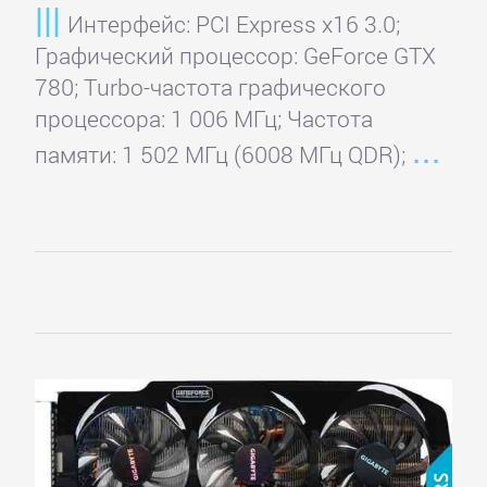
Интерфейс: PCI Express x16 3.0;
Графический процессор: GeForce GTX
780; Turbo-частота графического
процессора: 1 006 МГц; Частота
памяти: 1 502 МГц (6008 МГц QDR);