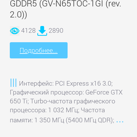
GDDR5 (GV-N65TOC-1GI (rev.
2.0))
Главная
4128
2890
Регистрация
Подробнее...
Вход
Контакты
Интерфейс: PCI Express x16 3.0;
Графический процессор: GeForce GTX
Карта
650 Ti; Turbo-частота графического
сайта
процессора: 1 032 МГц; Частота
памяти: 1 350 МГц (5400 МГц QDR);
ВИДЕОКАРТЫ