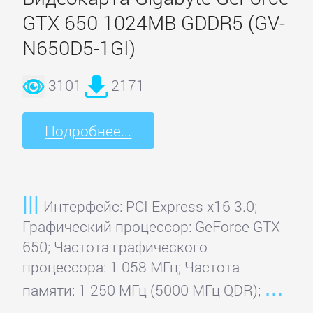
EliteGroup
GTX 650 1024MB GDDR5 (GV-
N650D5-1GI)
EVGA
3101
2171
Force3D
Подробнее...
Foxconn
Gainward
Интерфейс: PCI Express x16 3.0;
Графический процессор: GeForce GTX
Galaxy
650; Частота графического
процессора: 1 058 МГц; Частота
Gigabyte
памяти: 1 250 МГц (5000 МГц QDR);