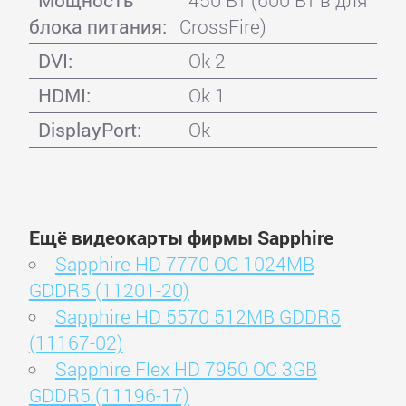
Мощность
450 Вт (600 Вт в для
блока питания:
CrossFire)
DVI:
Ok 2
HDMI:
Ok 1
DisplayPort:
Ok
Ещё видеокарты фирмы Sapphire
Sapphire HD 7770 OC 1024MB
GDDR5 (11201-20)
Sapphire HD 5570 512MB GDDR5
(11167-02)
Sapphire Flex HD 7950 OC 3GB
GDDR5 (11196-17)