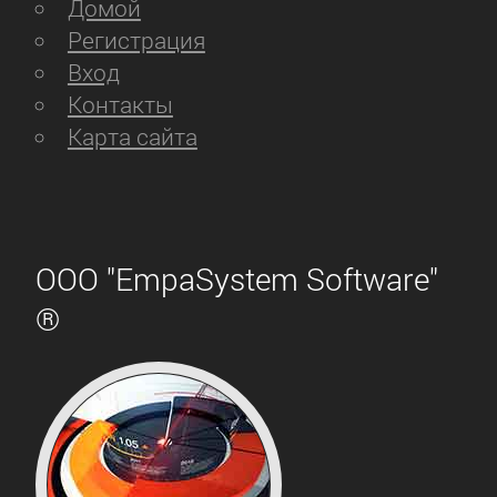
Домой
Регистрация
Вход
Контакты
Карта сайта
ООО "EmpaSystem Software"
®