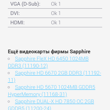
VGA (D-Sub):
Ok 1
DVI:
Ok 1
HDMI:
Ok 1
Ещё видеокарты фирмы Sapphire
Sapphire FleX HD 6450 1024MB
DDR3 (11190-12)
Sapphire HD 6670 2GB DDR3 (11192-
11)
Sapphire HD 5670 1024MB GDDR5
HyperMemory (11168-31)
Sapphire DUAL-X HD 7850 OC 2GB
GDDR5 (11200-24)