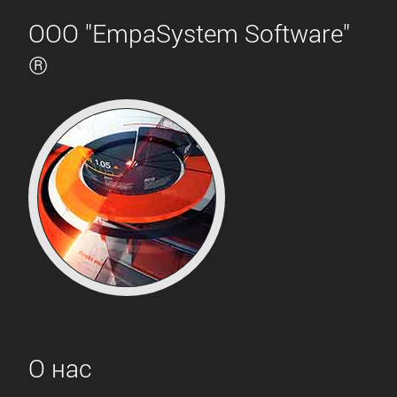
ООО "EmpaSystem Software"
®
О нас