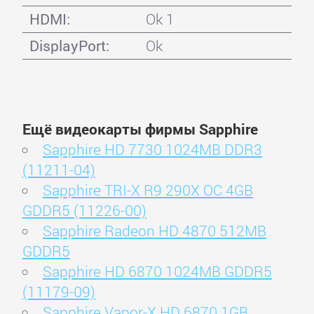
HDMI:
Ok 1
DisplayPort:
Ok
Ещё видеокарты фирмы Sapphire
Sapphire HD 7730 1024MB DDR3
(11211-04)
Sapphire TRI-X R9 290X OC 4GB
GDDR5 (11226-00)
Sapphire Radeon HD 4870 512MB
GDDR5
Sapphire HD 6870 1024MB GDDR5
(11179-09)
Sapphire Vapor-X HD 6870 1GB