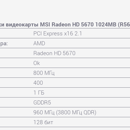
ки видеокарты MSI Radeon HD 5670 1024MB (R5
PCI Express x16 2.1
ра:
AMD
Radeon HD 5670
Ok
800 МГц
400
1 ГБ
GDDR5
960 МГц (3800 МГц QDR)
128 бит