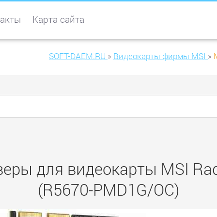
акты
Карта сайта
SOFT-DAEM.RU
»
Видеокарты фирмы MSI
»
веры для видеокарты MSI Ra
(R5670-PMD1G/OC)