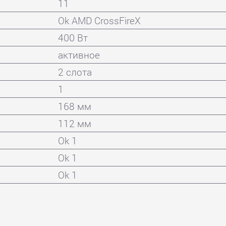
11
Ok AMD CrossFireX
400 Вт
активное
2 слота
1
168 мм
112 мм
Ok 1
Ok 1
Ok 1