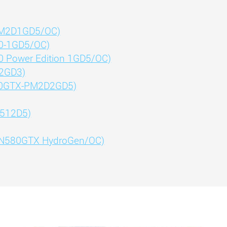
PM2D1GD5/OC)
0-1GD5/OC)
 Power Edition 1GD5/OC)
2GD3)
70GTX-PM2D2GD5)
512D5)
(N580GTX HydroGen/OC)