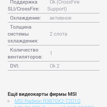
Поддержка
Ok (CrossFire
SLI/CrossFire:
Support)
Охлаждение:
активное
Толщина
системы
2 слота
охлаждения:
Количество
1
вентиляторов:
DVI:
Ok 2
Ещё видеокарты фирмы MSI
MSI Radeon R3870X2-T2D1G