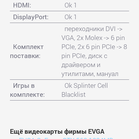
HDMI:
Ok 1
DisplayPort:
Ok 1
переходники DVI ->
VGA, 2x Molex -> 6 pin
Комплект
PCIe, 2x 6 pin PCIe -> 8
поставки:
pin PCIe, диск с
драйвером и
утилитами, мануал
Игры в
Ok Splinter Cell
комплекте:
Blacklist
Ещё видеокарты фирмы EVGA