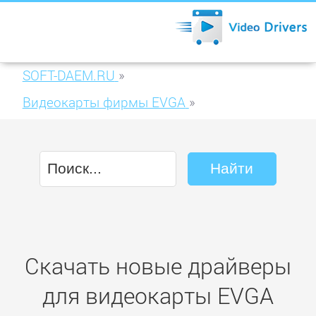
SOFT-DAEM.RU
»
Видеокарты фирмы EVGA
»
EVGA GeForce GTX 780 3GB GDDR5 (03G-
P4-2781)
Скачать новые драйверы
для видеокарты EVGA