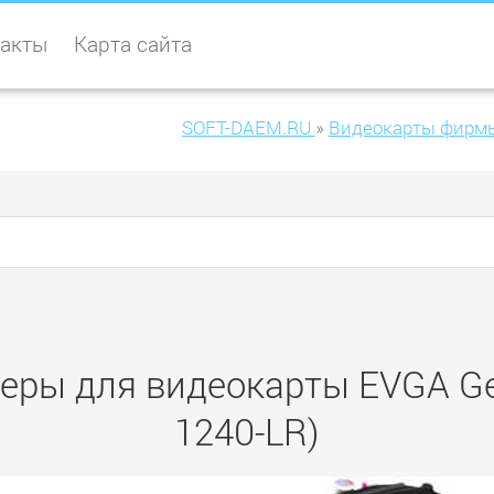
акты
Карта сайта
SOFT-DAEM.RU
»
Видеокарты фирм
еры для видеокарты EVGA GeF
1240-LR)