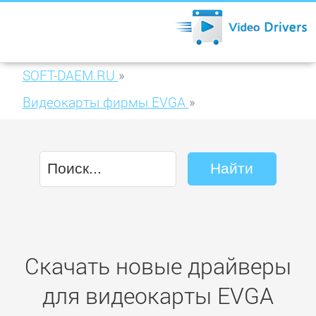
SOFT-DAEM.RU
»
Видеокарты фирмы EVGA
»
EVGA GeForce GT 430 1024MB DDR3 (01G-
P3-1335-KR)
Скачать новые драйверы
для видеокарты EVGA