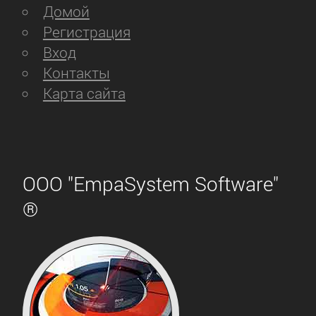
Домой
Регистрация
Вход
Контакты
Карта сайта
ООО "EmpaSystem Software"
®