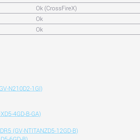
Ok (CrossFireX)
Ok
Ok
GV-N210D2-1GI)
9XD5-4GD-B-GA)
DDR5 (GV-NTITANZD5-12GD-B)
9D5-6GD-B)