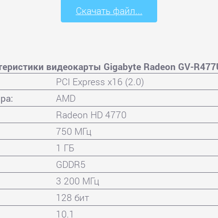
Скачать файл...
теристики видеокарты Gigabyte Radeon GV-R477
PCI Express x16 (2.0)
ра:
AMD
Radeon HD 4770
750 МГц
1 ГБ
GDDR5
3 200 МГц
128 бит
10.1