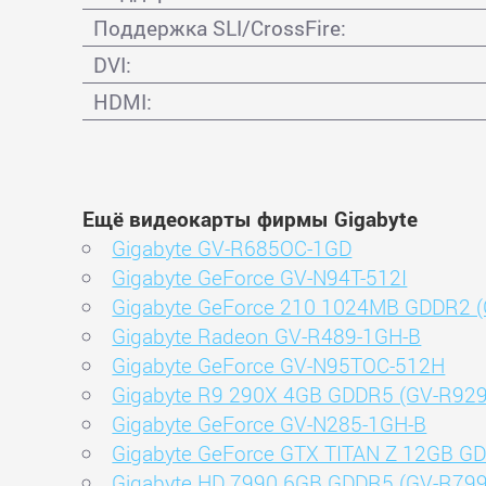
Поддержка SLI/CrossFire:
DVI:
HDMI:
Ещё видеокарты фирмы Gigabyte
Gigabyte GV-R685OC-1GD
Gigabyte GeForce GV-N94T-512I
Gigabyte GeForce 210 1024MB GDDR2 (
Gigabyte Radeon GV-R489-1GH-B
Gigabyte GeForce GV-N95TOC-512H
Gigabyte R9 290X 4GB GDDR5 (GV-R92
Gigabyte GeForce GV-N285-1GH-B
Gigabyte GeForce GTX TITAN Z 12GB G
Gigabyte HD 7990 6GB GDDR5 (GV-R79