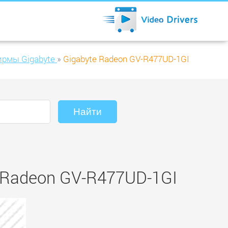
рмы Gigabyte
»
Gigabyte Radeon GV-R477UD-1GI
 Radeon GV-R477UD-1GI