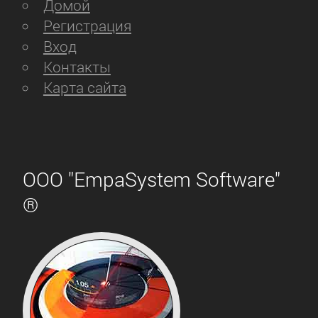
Домой
Регистрация
Вход
Контакты
Карта сайта
ООО "EmpaSystem Software"
®