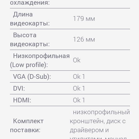
охлаждения:
Длина
179 мм
видеокарты:
Высота
126 мм
видеокарты:
Низкопрофильная
Ok
(Low profile):
VGA (D-Sub):
Ok 1
DVI:
Ok 1
HDMI:
Ok 1
низкопрофильный
Комплект
кронштейн, диск с
поставки:
драйвером и
утилитами, мануал