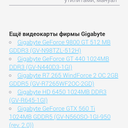
Ещё видеокарты фирмы Gigabyte
Gigabyte GeForce 9800 GT 512 MB
GDDR3 (GV-N98TZL-512H)
Gigabyte GeForce GT 440 1024MB
DDR3 (GV-N440D3-1GI)
Gigabyte R7 265 WindForce 2 OC 2GB
GDDR5 (GV-R7265WF2OC-2GD)
Gigabyte HD 6450 1024MB DDR3
(GV-R645-1GI)
Gigabyte GeForce GTX 560 Ti
1024MB GDDR5 (GV-N560SO-1GI-950
(rev. 2.0))