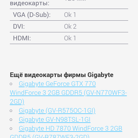
видеокарты:
VGA (D-Sub):
Ok 1
DVI:
Ok 2
HDMI:
Ok 1
Ещё видеокарты фирмы Gigabyte
Gigabyte GeForce GTX 770
WindForce 3 2GB GDDR5 (GV-N770WF3-
2GD)
Gigabyte (GV-R575OC-1GI)
Gigabyte GV-N98TSL-1GI
Gigabyte HD 7870 WindForce 3 2GB
GDDR5 (GV-R787WF3-2GD)