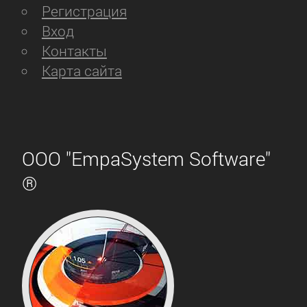
Регистрация
Вход
Контакты
Карта сайта
ООО "EmpaSystem Software"
®