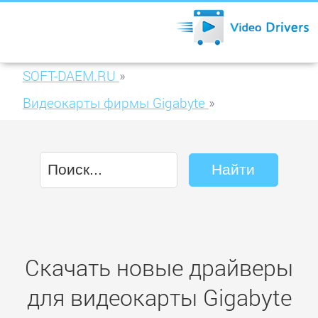
SOFT-DAEM.RU
»
Видеокарты фирмы Gigabyte
»
Gigabyte HD 7770 OC 2GB GDDR5 (GV-
R777OC-2GI (rev. 2.0))
Скачать новые драйверы
для видеокарты Gigabyte