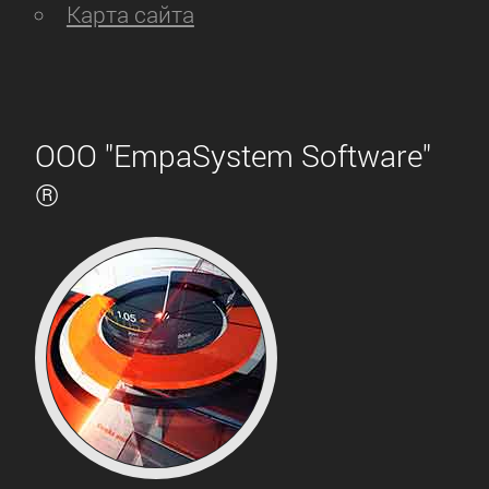
Карта сайта
ООО "EmpaSystem Software"
®