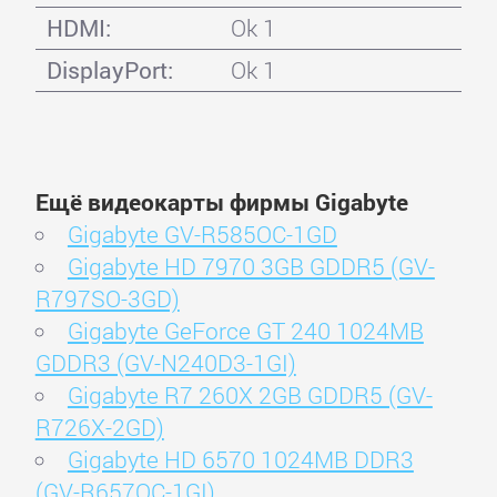
HDMI:
Ok 1
DisplayPort:
Ok 1
Ещё видеокарты фирмы Gigabyte
Gigabyte GV-R585OC-1GD
Gigabyte HD 7970 3GB GDDR5 (GV-
R797SO-3GD)
Gigabyte GeForce GT 240 1024MB
GDDR3 (GV-N240D3-1GI)
Gigabyte R7 260X 2GB GDDR5 (GV-
R726X-2GD)
Gigabyte HD 6570 1024MB DDR3
(GV-R657OC-1GI)