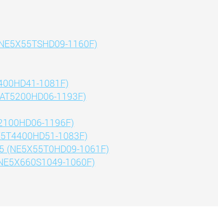
 (NE5X55TSHD09-1160F)
4400HD41-1081F)
NEAT5200HD06-1193F)
G2100HD06-1196F)
NE5T4400HD51-1083F)
R5 (NE5X55T0HD09-1061F)
(NE5X660S1049-1060F)