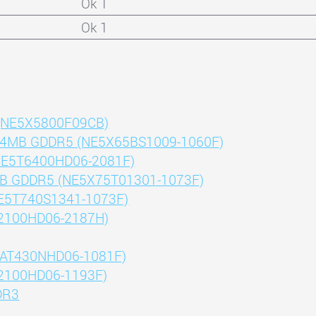
Ok 1
Ok 1
 (NE5X5800F09CB)
1024MB GDDR5 (NE5X65BS1009-1060F)
(NE5T6400HD06-2081F)
4MB GDDR5 (NE5X75T01301-1073F)
NE5T740S1341-1073F)
G2100HD06-2187H)
NEAT430NHD06-1081F)
G2100HD06-1193F)
DR3