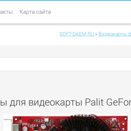
акты
Карта сайта
SOFT-DAEM.RU
»
Видеокарты ф
ы для видеокарты Palit GeFo