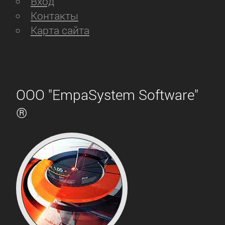
Вход
Контакты
Карта сайта
ООО "EmpaSystem Software"
®