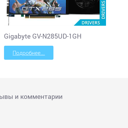
Gigabyte GV-N285UD-1GH
Подробнее...
зывы и комментарии