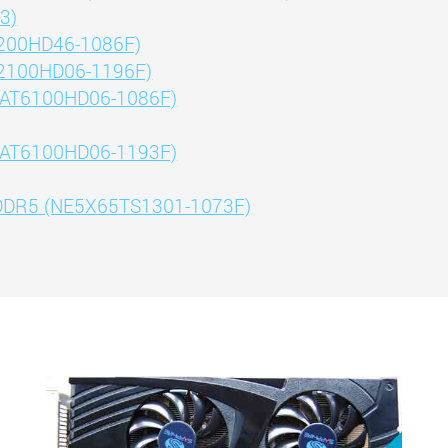
3)
6200HD46-1086F)
G2100HD06-1196F)
NEAT6100HD06-1086F)
NEAT6100HD06-1193F)
GDDR5 (NE5X65TS1301-1073F)