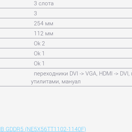
3 слота
3
254 мм
112 мм
Ok 2
Ok 1
Ok 1
переходники DVI -> VGA, HDMI -> DVI
утилитами, мануал
24MB GDDR5 (NE5X56TT1102-1140F)