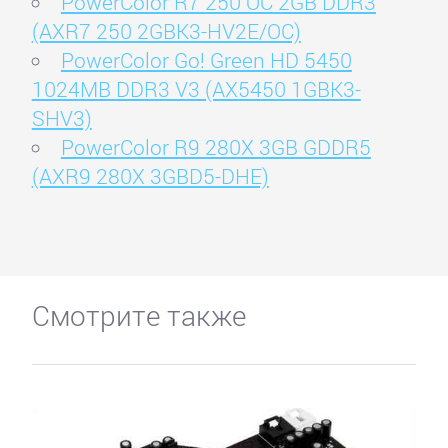
PowerColor R7 250 OC 2GB DDR3
(AXR7 250 2GBK3-HV2E/OC)
PowerColor Go! Green HD 5450
1024MB DDR3 V3 (AX5450 1GBK3-
SHV3)
PowerColor R9 280X 3GB GDDR5
(AXR9 280X 3GBD5-DHE)
Смотрите также