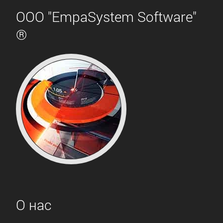
ООО "EmpaSystem Software"
®
О нас