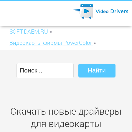
SOFT-DAEM.RU
»
Видеокарты фирмы PowerColor
»
PowerColor HD5550 1GB DDR2 (AX5550
1GBD2-H)
Скачать новые драйверы
для видеокарты