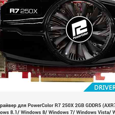
райвер для PowerColor R7 250X 2GB GDDR5 (AXR
ws 8.1/ Windows 8/ Windows 7/ Windows Vista/ 