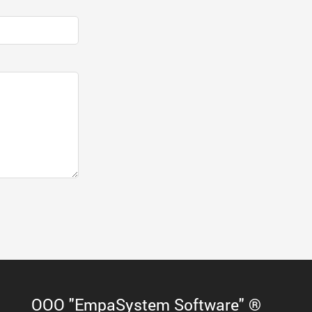
ООО "EmpaSystem Software" ®