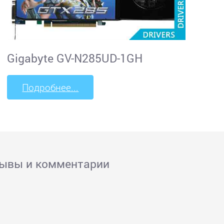
Gigabyte GV-N285UD-1GH
Подробнее...
зывы и комментарии