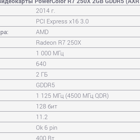
видеокарты PowerColor R7 250X 2GB GDDR5 (AXR
2014 г.
PCI Express x16 3.0
ра:
AMD
Radeon R7 250X
1 000 МГц
640
2 ГБ
GDDR5
1 125 МГц (4500 МГц QDR)
128 бит
11.2
Ok 6 pin
400 Вт