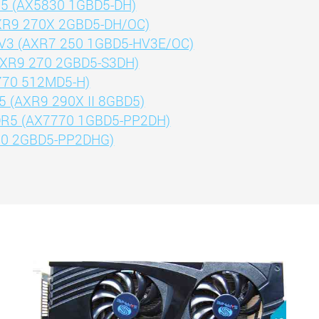
5 (AX5830 1GBD5-DH)
XR9 270X 2GBD5-DH/OC)
V3 (AXR7 250 1GBD5-HV3E/OC)
AXR9 270 2GBD5-S3DH)
770 512MD5-H)
5 (AXR9 290X II 8GBD5)
DR5 (AX7770 1GBD5-PP2DH)
70 2GBD5-PP2DHG)