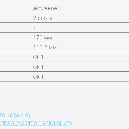
активное
2 слота
1
170 мм
111.2 мм
Ok 1
Ok 1
Ok 1
70 1GBK3-P)
B DDR3 (AX5450 1GBK3-SHV2)