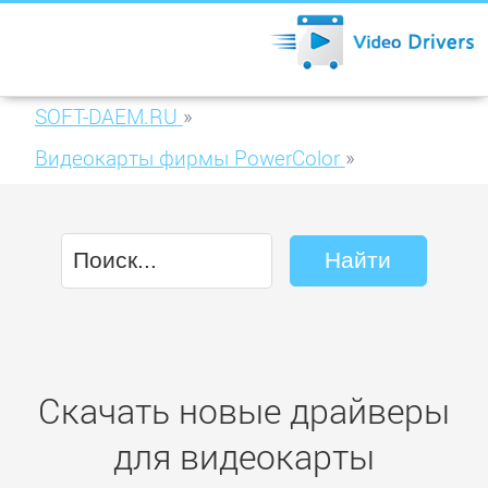
SOFT-DAEM.RU
»
Видеокарты фирмы PowerColor
»
PowerColor SCS3 HD5750 1GB GDDR5
(AX5750 1GBD5-S3DH)
Скачать новые драйверы
для видеокарты