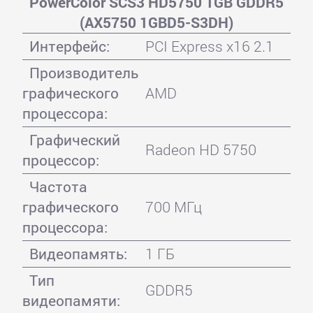
PowerColor SCS3 HD5750 1GB GDDR5
(AX5750 1GBD5-S3DH)
Интерфейс:
PCI Express x16 2.1
Производитель
графического
AMD
процессора:
Графический
Radeon HD 5750
процессор:
Частота
графического
700 МГц
процессора:
Видеопамять:
1 ГБ
Тип
GDDR5
видеопамяти: