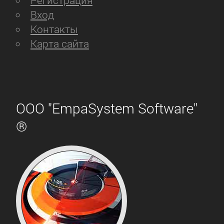
Регистрация
Вход
Контакты
Карта сайта
ООО "EmpaSystem Software"
®