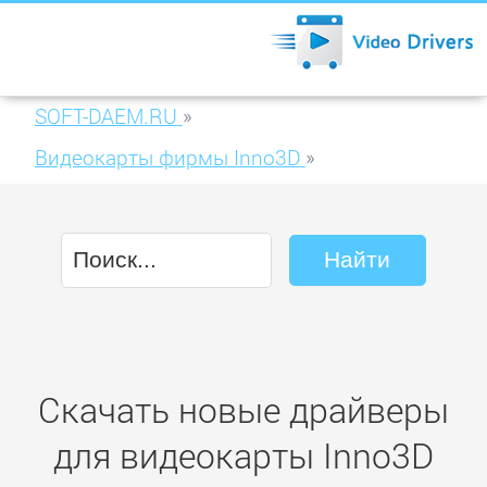
SOFT-DAEM.RU
»
Видеокарты фирмы Inno3D
»
Inno3D GeForce GT 430 1024MB DDR3
(N430-1DDV-D3CX)
Скачать новые драйверы
для видеокарты Inno3D