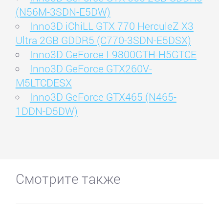
(N56M-3SDN-E5DW)
Inno3D iChiLL GTX 770 HerculeZ X3
Ultra 2GB GDDR5 (C770-3SDN-E5DSX)
Inno3D GeForce I-9800GTH-H5GTCE
Inno3D GeForce GTX260V-
M5LTCDESX
Inno3D GeForce GTX465 (N465-
1DDN-D5DW)
Смотрите также