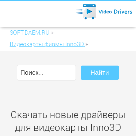
SOFT-DAEM.RU
»
Видеокарты фирмы Inno3D
»
Inno3D GeForce GTX 560 SE 1024MB
GDDR5 (N56SE-3SDN-D5GW)
Скачать новые драйверы
для видеокарты Inno3D