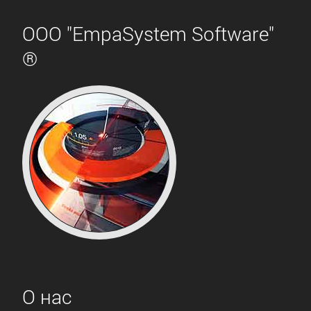
ООО "EmpaSystem Software"
®
О нас