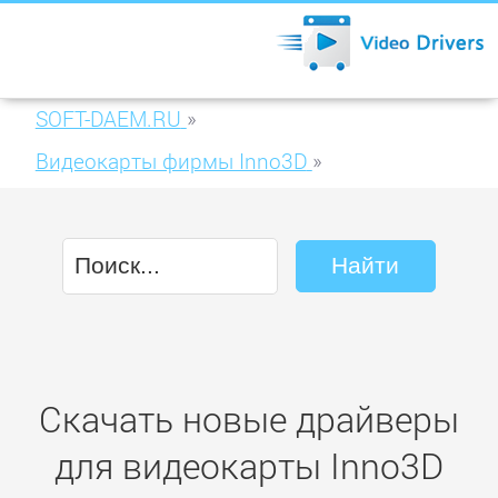
SOFT-DAEM.RU
»
Видеокарты фирмы Inno3D
»
Inno3D GeForce GTX 550 Ti 2GB GDDR5
(N550-2SDN-E5GX)
Скачать новые драйверы
для видеокарты Inno3D