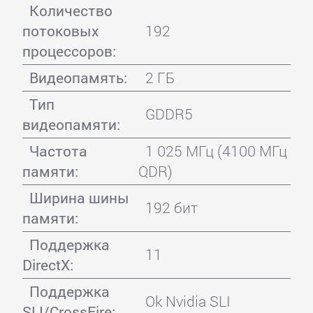
Количество
потоковых
192
процессоров:
Видеопамять:
2 ГБ
Тип
GDDR5
видеопамяти:
Частота
1 025 МГц (4100 МГц
памяти:
QDR)
Ширина шины
192 бит
памяти:
Поддержка
11
DirectX:
Поддержка
Ok Nvidia SLI
SLI/CrossFire: