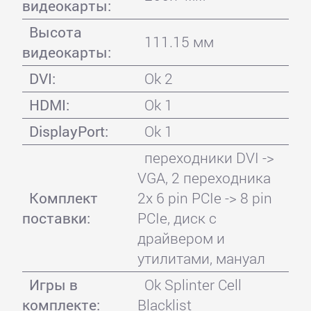
видеокарты:
Высота
111.15 мм
видеокарты:
DVI:
Ok 2
HDMI:
Ok 1
DisplayPort:
Ok 1
переходники DVI ->
VGA, 2 переходника
Комплект
2x 6 pin PCIe -> 8 pin
поставки:
PCIe, диск с
драйвером и
утилитами, мануал
Игры в
Ok Splinter Cell
комплекте:
Blacklist