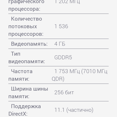
графического
1 202 МГц
процессора:
Количество
потоковых
1 536
процессоров:
Видеопамять:
4 ГБ
Тип
GDDR5
видеопамяти:
Частота
1 753 МГц (7010 МГц
памяти:
QDR)
Ширина шины
256 бит
памяти:
Поддержка
11.1 (частично)
DirectX: