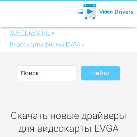
SOFT-DAEM.RU
»
Видеокарты фирмы EVGA
»
EVGA GeForce GTX 770 Classified 4GB
GDDR5 (04G-P4-3778)
Скачать новые драйверы
для видеокарты EVGA