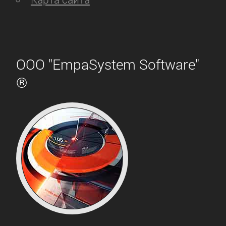
ООО "EmpaSystem Software"
®