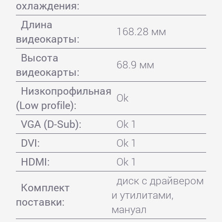
охлаждения:
Длина
168.28 мм
видеокарты:
Высота
68.9 мм
видеокарты:
Низкопрофильная
Ok
(Low profile):
VGA (D-Sub):
Ok 1
DVI:
Ok 1
HDMI:
Ok 1
диск с драйвером
Комплект
и утилитами,
поставки:
мануал