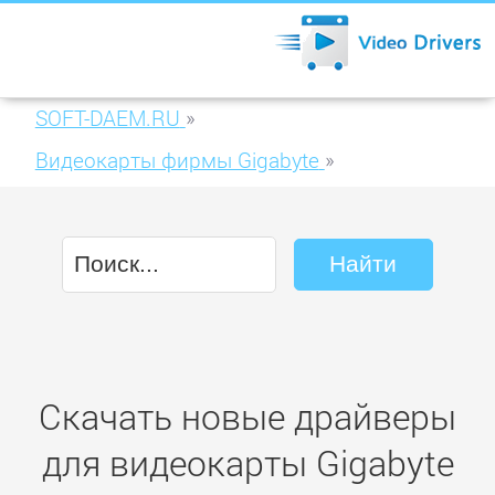
SOFT-DAEM.RU
»
Видеокарты фирмы Gigabyte
»
Gigabyte GeForce GT 610 2GB DDR3 (GV-
N610SL-2GL)
Скачать новые драйверы
для видеокарты Gigabyte