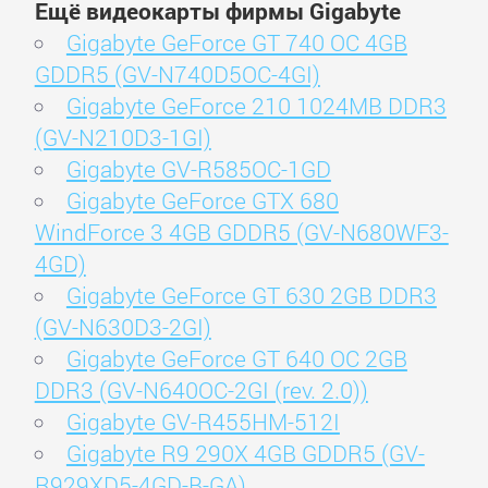
Ещё видеокарты фирмы Gigabyte
Gigabyte GeForce GT 740 OC 4GB
GDDR5 (GV-N740D5OC-4GI)
Gigabyte GeForce 210 1024MB DDR3
(GV-N210D3-1GI)
Gigabyte GV-R585OC-1GD
Gigabyte GeForce GTX 680
WindForce 3 4GB GDDR5 (GV-N680WF3-
4GD)
Gigabyte GeForce GT 630 2GB DDR3
(GV-N630D3-2GI)
Gigabyte GeForce GT 640 OC 2GB
DDR3 (GV-N640OC-2GI (rev. 2.0))
Gigabyte GV-R455HM-512I
Gigabyte R9 290X 4GB GDDR5 (GV-
R929XD5-4GD-B-GA)