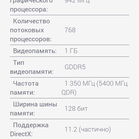
графического
942 МГц
процессора:
Количество
потоковых
768
процессоров:
Видеопамять:
1 ГБ
Тип
GDDR5
видеопамяти:
Частота
1 350 МГц (5400 МГц
памяти:
QDR)
Ширина шины
128 бит
памяти:
Поддержка
11.2 (частично)
DirectX: