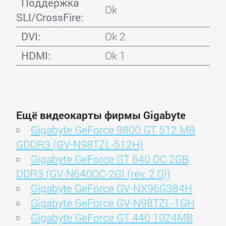
Поддержка
Ok
SLI/CrossFire:
DVI:
Ok 2
HDMI:
Ok 1
Ещё видеокарты фирмы Gigabyte
Gigabyte GeForce 9800 GT 512 MB
GDDR3 (GV-N98TZL-512H)
Gigabyte GeForce GT 640 OC 2GB
DDR3 (GV-N640OC-2GI (rev. 2.0))
Gigabyte GeForce GV-NX96G384H
Gigabyte GeForce GV-N98TZL-1GH
Gigabyte GeForce GT 440 1024MB