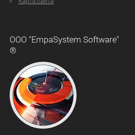
Карта сайта
ООО "EmpaSystem Software"
®