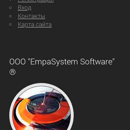
Вход
Контакты
Карта сайта
ООО "EmpaSystem Software"
®