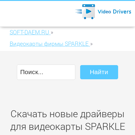
SOFT-DAEM.RU
»
Видеокарты фирмы SPARKLE
»
SPARKLE GeForce SF-PX85GT256U2-HM
Passive
Скачать новые драйверы
для видеокарты SPARKLE