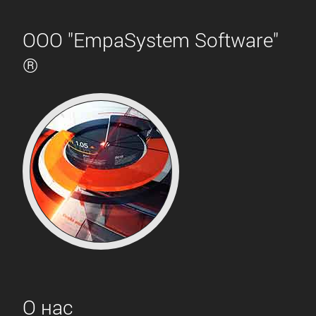
ООО "EmpaSystem Software"
®
О нас