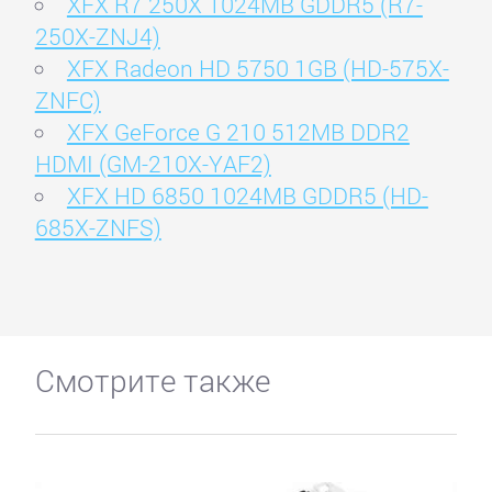
XFX R7 250X 1024MB GDDR5 (R7-
250X-ZNJ4)
XFX Radeon HD 5750 1GB (HD-575X-
ZNFC)
XFX GeForce G 210 512MB DDR2
HDMI (GM-210X-YAF2)
XFX HD 6850 1024MB GDDR5 (HD-
685X-ZNFS)
Смотрите также