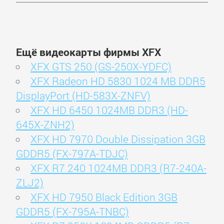
Ещё видеокарты фирмы XFX
XFX GTS 250 (GS-250X-YDFC)
XFX Radeon HD 5830 1024 MB DDR5
DisplayPort (HD-583X-ZNFV)
XFX HD 6450 1024MB DDR3 (HD-
645X-ZNH2)
XFX HD 7970 Double Dissipation 3GB
GDDR5 (FX-797A-TDJC)
XFX R7 240 1024MB DDR3 (R7-240A-
ZLJ2)
XFX HD 7950 Black Edition 3GB
GDDR5 (FX-795A-TNBC)