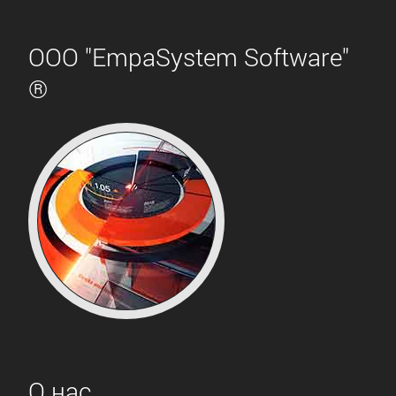
ООО "EmpaSystem Software"
®
О нас