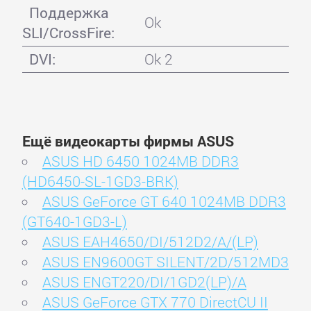
Поддержка
Ok
SLI/CrossFire:
DVI:
Ok 2
Ещё видеокарты фирмы ASUS
ASUS HD 6450 1024MB DDR3
(HD6450-SL-1GD3-BRK)
ASUS GeForce GT 640 1024MB DDR3
(GT640-1GD3-L)
ASUS EAH4650/DI/512D2/A/(LP)
ASUS EN9600GT SILENT/2D/512MD3
ASUS ENGT220/DI/1GD2(LP)/A
ASUS GeForce GTX 770 DirectCU II