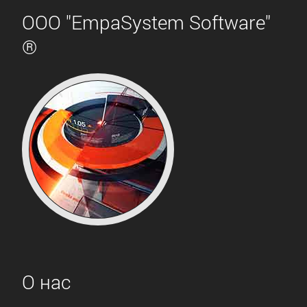
ООО "EmpaSystem Software"
®
О нас