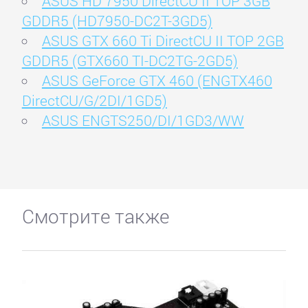
ASUS HD 7950 DirectCU II TOP 3GB
GDDR5 (HD7950-DC2T-3GD5)
ASUS GTX 660 Ti DirectCU II TOP 2GB
GDDR5 (GTX660 TI-DC2TG-2GD5)
ASUS GeForce GTX 460 (ENGTX460
DirectCU/G/2DI/1GD5)
ASUS ENGTS250/DI/1GD3/WW
Смотрите также