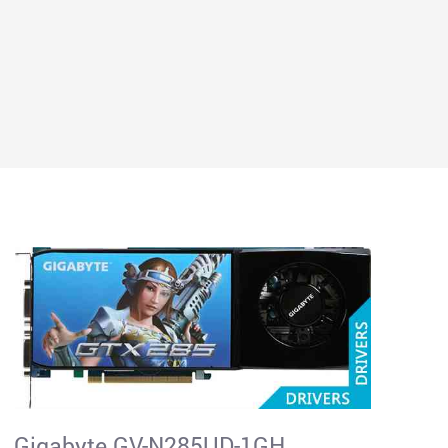
Gigabyte GV-N285UD-1GH