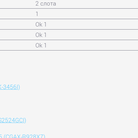
2 слота
1
Ok 1
Ok 1
Ok 1
X-3456I)
TS2524GCI)
5 (CGAX-R928X7)