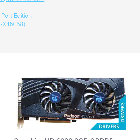
Port Edition
X-X46068)