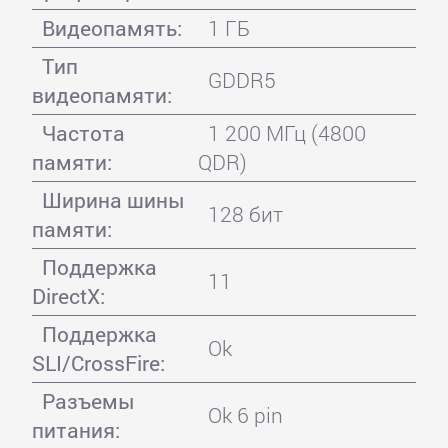
Видеопамять:
1 ГБ
Тип
GDDR5
видеопамяти:
Частота
1 200 МГц (4800
памяти:
QDR)
Ширина шины
128 бит
памяти:
Поддержка
11
DirectX:
Поддержка
Ok
SLI/CrossFire:
Разъемы
Ok 6 pin
питания: