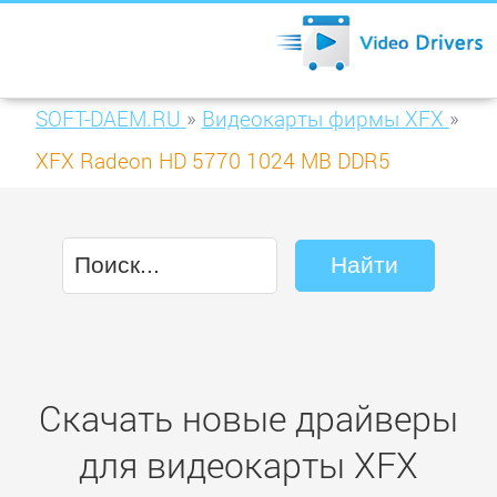
SOFT-DAEM.RU
»
Видеокарты фирмы XFX
»
XFX Radeon HD 5770 1024 MB DDR5
DisplayPort (HD-577X-ZNFC)
Скачать новые драйверы
для видеокарты XFX