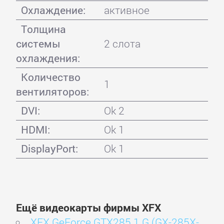
Охлаждение:
активное
Толщина
системы
2 слота
охлаждения:
Количество
1
вентиляторов:
DVI:
Ok 2
HDMI:
Ok 1
DisplayPort:
Ok 1
Ещё видеокарты фирмы XFX
XFX GeForce GTX285 1 G (GX-285X-