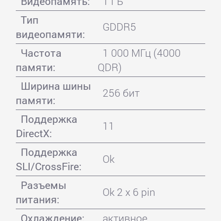
Видеопамять:
1 ГБ
Тип
GDDR5
видеопамяти:
Частота
1 000 МГц (4000
памяти:
QDR)
Ширина шины
256 бит
памяти:
Поддержка
11
DirectX:
Поддержка
Ok
SLI/CrossFire:
Разъемы
Ok 2 x 6 pin
питания:
Охлаждение:
активное