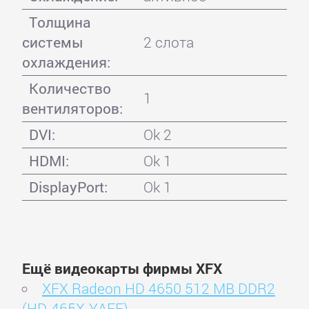
Толщина
системы
2 слота
охлаждения:
Количество
1
вентиляторов:
DVI:
Ok 2
HDMI:
Ok 1
DisplayPort:
Ok 1
Ещё видеокарты фирмы XFX
XFX Radeon HD 4650 512 MB DDR2
(HD-465X-YAFE)