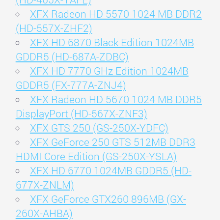
XFX Radeon HD 5570 1024 MB DDR2
(HD-557X-ZHF2)
XFX HD 6870 Black Edition 1024MB
GDDR5 (HD-687A-ZDBC)
XFX HD 7770 GHz Edition 1024MB
GDDR5 (FX-777A-ZNJ4)
XFX Radeon HD 5670 1024 MB DDR5
DisplayPort (HD-567X-ZNF3)
XFX GTS 250 (GS-250X-YDFC)
XFX GeForce 250 GTS 512MB DDR3
HDMI Core Edition (GS-250X-YSLA)
XFX HD 6770 1024MB GDDR5 (HD-
677X-ZNLM)
XFX GeForce GTX260 896MB (GX-
260X-AHBA)